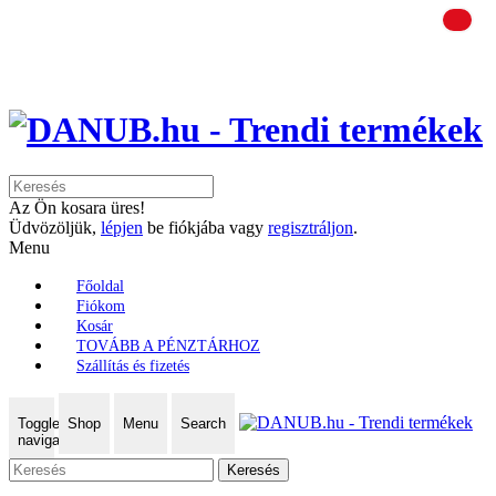
Az Ön kosara üres!
Üdvözöljük,
lépjen
be fiókjába vagy
regisztráljon
.
Menu
Főoldal
Fiókom
Kosár
TOVÁBB A PÉNZTÁRHOZ
Szállítás és fizetés
Toggle
Shop
Menu
Search
navigation
Keresés