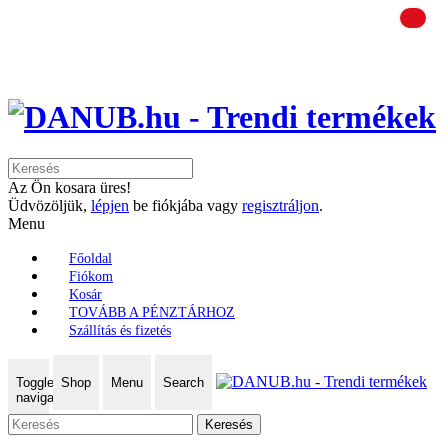
Az Ön kosara üres!
Üdvözöljük,
lépjen
be fiókjába vagy
regisztráljon
.
Menu
Főoldal
Fiókom
Kosár
TOVÁBB A PÉNZTÁRHOZ
Szállítás és fizetés
Toggle
Shop
Menu
Search
navigation
Keresés