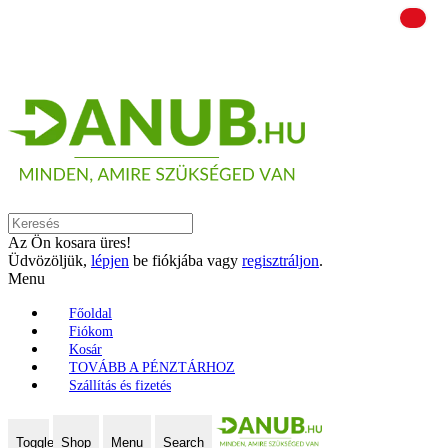
Az Ön kosara üres!
Üdvözöljük,
lépjen
be fiókjába vagy
regisztráljon
.
Menu
Főoldal
Fiókom
Kosár
TOVÁBB A PÉNZTÁRHOZ
Szállítás és fizetés
Toggle
Shop
Menu
Search