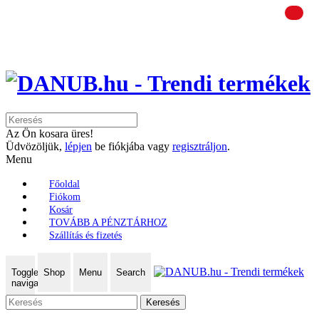
Az Ön kosara üres!
Üdvözöljük,
lépjen
be fiókjába vagy
regisztráljon
.
Menu
Főoldal
Fiókom
Kosár
TOVÁBB A PÉNZTÁRHOZ
Szállítás és fizetés
Toggle
Shop
Menu
Search
navigation
Keresés